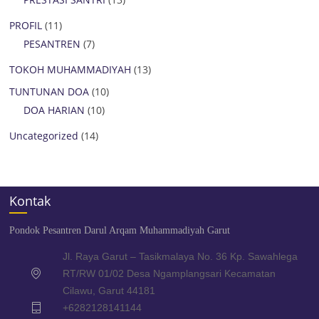
PROFIL
(11)
PESANTREN
(7)
TOKOH MUHAMMADIYAH
(13)
TUNTUNAN DOA
(10)
DOA HARIAN
(10)
Uncategorized
(14)
Kontak
Pondok Pesantren Darul Arqam Muhammadiyah Garut
Jl. Raya Garut – Tasikmalaya No. 36 Kp. Sawahlega
RT/RW 01/02 Desa Ngamplangsari Kecamatan
Cilawu, Garut 44181
+6282128141144