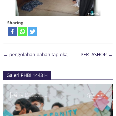
Sharing
←
pengolahan bahan tapioka,
PERTASHOP
→
Galeri PHBI 1443 H