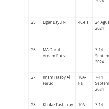
2024
25
Ligar Bayu N
4C-Pa
24 Agu
2024
26
MA.Darul
7-14
Arqam Putra
Septem
2024
27
Imam Hasby Al
10A-
7-14
Faruqi
Pa
Septem
2024
28
Khafaz Fashirray
10A-
7-14