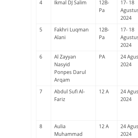
4
Ikmal DJ Salim
12B-
17- 18
Pa
Agustu
2024
5
Fakhri Luqman
12B-
17- 18
Alani
Pa
Agustu
2024
6
Al Zayyan
PA
24 Agu
Nasyid
2024
Ponpes Darul
Arqam
7
Abdul Sufi Al-
12 A
24 Agu
Fariz
2024
8
Aulia
12 A
24 Agu
Muhammad
2024