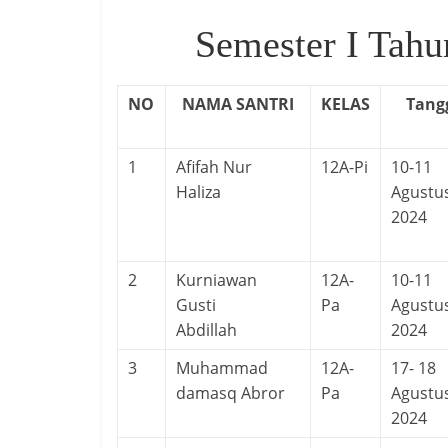
Semester I Tahu
NO
NAMA SANTRI
KELAS
Tang
1
Afifah Nur
12A-Pi
10-11
Haliza
Agustu
2024
2
Kurniawan
12A-
10-11
Gusti
Pa
Agustu
Abdillah
2024
3
Muhammad
12A-
17- 18
damasq Abror
Pa
Agustu
2024