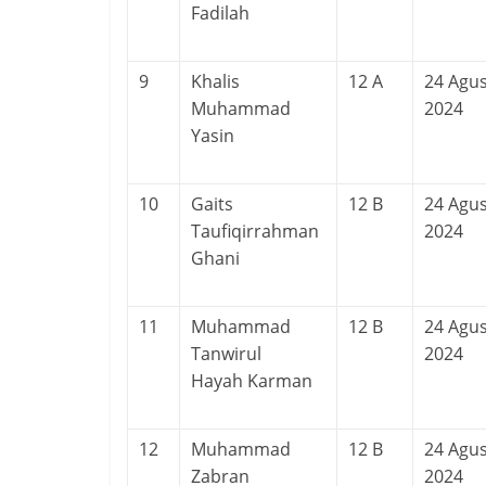
Fadilah
9
Khalis
12 A
24 Agu
Muhammad
2024
Yasin
10
Gaits
12 B
24 Agu
Taufiqirrahman
2024
Ghani
11
Muhammad
12 B
24 Agu
Tanwirul
2024
Hayah Karman
12
Muhammad
12 B
24 Agu
Zabran
2024