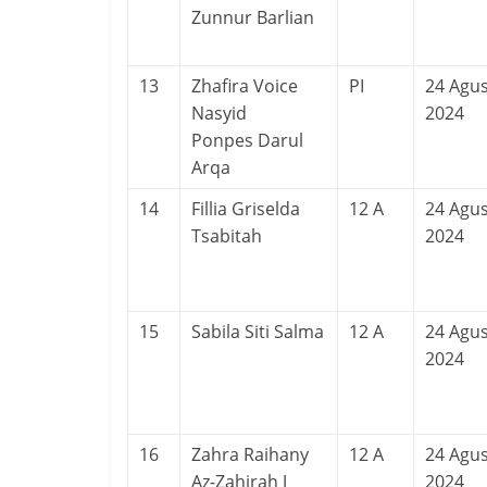
Zunnur Barlian
13
Zhafira Voice
PI
24 Agu
Nasyid
2024
Ponpes Darul
Arqa
14
Fillia Griselda
12 A
24 Agu
Tsabitah
2024
15
Sabila Siti Salma
12 A
24 Agu
2024
16
Zahra Raihany
12 A
24 Agu
Az-Zahirah J
2024