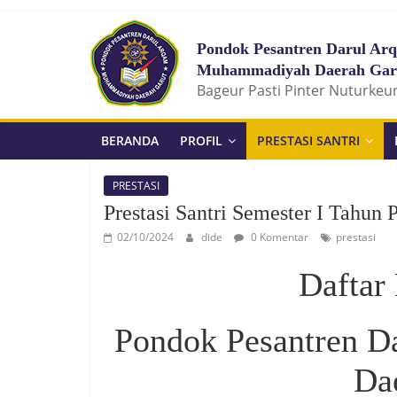
Pondok Pesantren Darul Ar
Muhammadiyah Daerah Gar
Bageur Pasti Pinter Nuturkeu
BERANDA
PROFIL
PRESTASI SANTRI
PRESTASI
Prestasi Santri Semester I Tahun 
02/10/2024
dide
0 Komentar
prestasi
Daftar 
Pondok Pesantren 
Da