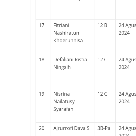
17
Fitriani
12 B
24 Agu
Nashiratun
2024
Khoerunnisa
18
Defaliani Ristia
12 C
24 Agu
Ningsih
2024
19
Nisrina
12 C
24 Agu
Nailatusy
2024
Syarafah
20
Ajrurrofi Dava S
3B-Pa
24 Agu
2024