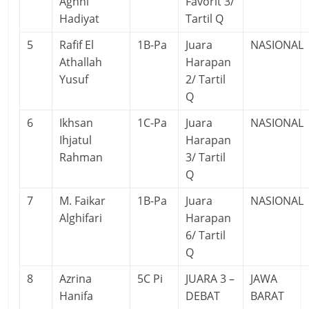
Aghni
Favorit 3/
Hadiyat
Tartil Q
5
Rafif El
1B-Pa
Juara
NASIONAL
Athallah
Harapan
Yusuf
2/ Tartil
Q
6
Ikhsan
1C-Pa
Juara
NASIONAL
Ihjatul
Harapan
Rahman
3/ Tartil
Q
7
M. Faikar
1B-Pa
Juara
NASIONAL
Alghifari
Harapan
6/ Tartil
Q
8
Azrina
5C Pi
JUARA 3 –
JAWA
Hanifa
DEBAT
BARAT