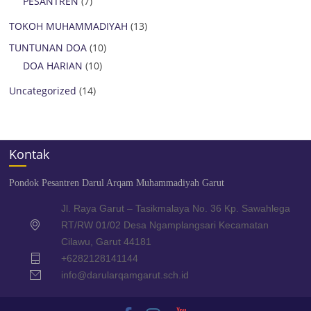
PESANTREN
(7)
TOKOH MUHAMMADIYAH
(13)
TUNTUNAN DOA
(10)
DOA HARIAN
(10)
Uncategorized
(14)
Kontak
Pondok Pesantren Darul Arqam Muhammadiyah Garut
Jl. Raya Garut – Tasikmalaya No. 36 Kp. Sawahlega
RT/RW 01/02 Desa Ngamplangsari Kecamatan
Cilawu, Garut 44181
+6282128141144
info@darularqamgarut.sch.id