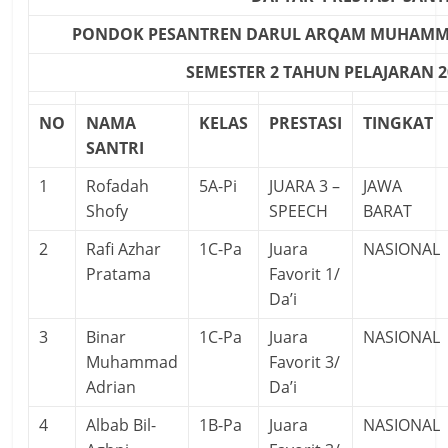
PONDOK PESANTREN DARUL ARQAM MUHAMM
SEMESTER 2 TAHUN PELAJARAN 20
NO
NAMA
KELAS
PRESTASI
TINGKAT
SANTRI
1
Rofadah
5A-Pi
JUARA 3 –
JAWA
Shofy
SPEECH
BARAT
2
Rafi Azhar
1C-Pa
Juara
NASIONAL
Pratama
Favorit 1/
Da’i
3
Binar
1C-Pa
Juara
NASIONAL
Muhammad
Favorit 3/
Adrian
Da’i
4
Albab Bil-
1B-Pa
Juara
NASIONAL