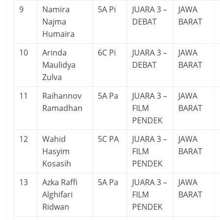
9
Namira
5A Pi
JUARA 3 –
JAWA
Najma
DEBAT
BARAT
Humaira
10
Arinda
6C Pi
JUARA 3 –
JAWA
Maulidya
DEBAT
BARAT
Zulva
11
Raihannov
5A Pa
JUARA 3 –
JAWA
Ramadhan
FILM
BARAT
PENDEK
12
Wahid
5C PA
JUARA 3 –
JAWA
Hasyim
FILM
BARAT
Kosasih
PENDEK
13
Azka Raffi
5A Pa
JUARA 3 –
JAWA
Alghifari
FILM
BARAT
Ridwan
PENDEK