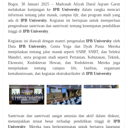
Bogor, 30 Januari 2025 – Madrasah Aliyah Darul Aqram Garut
melakukan kunjungan ke
IPB University
dalam rangka mencari
informasi tentang jalur masuk,
campus life
, dan program studi yang
ada di
IPB University
. Kegiatan ini bertujuan untuk memperluas
pengetahuan santriwan dan santriwati tentang kesempatan pendidikan
tinggi di
IPB University
.
Kegiatan ini diawali dengan materi pengenalan
IPB University
oleh
Duta
IPB University
, Genta Yoga dan Dyah Pusta. Mereka
menjelaskan tentang jalur masuk seperti SNBP, SNBT, dan Seleksi
Mandiri, serta program studi seperti Pertanian, Kehutanan, Teknik,
Ekonomi, Kedokteran Hewan, dan Kedokteran. Mereka juga
menjelaskan tentang campus life, fasilitas, organisasi
kemahasiswaan, dan kegiatan ekstrakurikuler di
IPB University
.
Santriwan dan santriwati sangat antusias dan aktif dalam diskusi,
menunjukkan minat besar terhadap pendidikan tinggi di
IPB
University
. Mereka juga berkesempatan untuk bertanya langsung